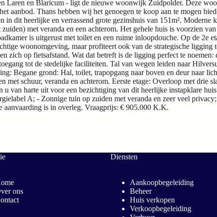
en Blaricum - ligt de nieuwe woonwijk Zuidpolder. Deze woonwijk
n en het aanbod. Thans hebben wij het genoegen te koop aan te moge
n in dit heerlijke en verrassend grote gezinshuis van 151m². Moderne
uiden) met veranda en een achterom. Het gehele huis is voorzien van v
adkamer is uitgerust met toilet en een ruime inloopdouche. Op de 2e e
prachtige woonomgeving, maar profiteert ook van de strategische liggin
 zich op fietsafstand. Wat dat betreft is de ligging perfect te noemen: 
 toegang tot de stedelijke faciliteiten. Tal van wegen leiden naar Hil
ling: Begane grond: Hal, toilet, trapopgang naar boven en deur naar l
en met schuur, veranda en achterom. Eerste etage: Overloop met drie 
 u van harte uit voor een bezichtiging van dit heerlijke instapklare hui
gielabel A; - Zonnige tuin op zuiden met veranda en zeer veel privacy;
aanvaarding is in overleg. Vraagprijs: € 905.000 K.K.
ie
Diensten
Home
Aankoopbegeleiding
ver ons
Beheer
ontact
Huis verkopen
Verkoopbegeleiding