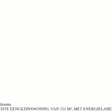
drooms
TE EENGEZINSWONING VAN 151 M², MET ENERGIELABEL 