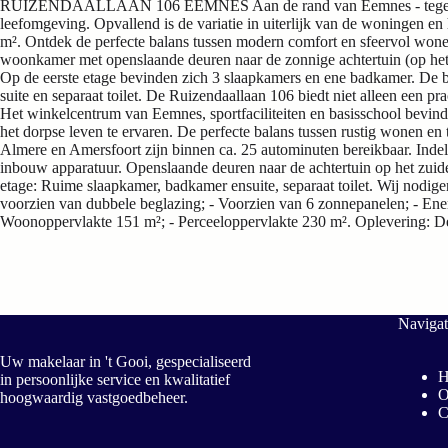
RUIZENDAALLAAN 106 EEMNES Aan de rand van Eemnes - tegen Laren 
leefomgeving. Opvallend is de variatie in uiterlijk van de woninge
m². Ontdek de perfecte balans tussen modern comfort en sfeervol wone
woonkamer met openslaande deuren naar de zonnige achtertuin (op het z
Op de eerste etage bevinden zich 3 slaapkamers en ene badkamer. De b
suite en separaat toilet. De Ruizendaallaan 106 biedt niet alleen een 
Het winkelcentrum van Eemnes, sportfaciliteiten en basisschool bevinden
het dorpse leven te ervaren. De perfecte balans tussen rustig wonen en
Almere en Amersfoort zijn binnen ca. 25 autominuten bereikbaar. Inde
inbouw apparatuur. Openslaande deuren naar de achtertuin op het zuid
etage: Ruime slaapkamer, badkamer ensuite, separaat toilet. Wij nodigen
voorzien van dubbele beglazing; - Voorzien van 6 zonnepanelen; - Ener
Woonoppervlakte 151 m²; - Perceeloppervlakte 230 m². Oplevering: De 
Navigat
Uw makelaar in 't Gooi, gespecialiseerd
in persoonlijke service en kwalitatief
O
hoogwaardig vastgoedbeheer.
C