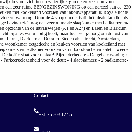
 bevindt zich in een waterrijke, groene en zeer duurzame
n bieden een zeer ruime EENGEZINSWONING op een perceel van ca. 230
 keuken met kookeiland voorzien van inbouwapparatuur. Royale lichte
loerverwarming. Door de 4 slaapkamers is dit hét ideale familiehuis.
tage bevindt zich nog een zeer ruime 4e slaapkamer met badkamer en-
g ten opzichte van de uitvalswegen (A1 en A27) en Laren en Blaricum.
dicht bij alles wat u nodig heeft, maar toch ver genoeg om de rust van
versum, Laren, Blaricum en Bussum. Steden als Utrecht, Amsterdam,
ichte woonkamer, eetgedeelte en keuken voorzien van kookeiland met
slaapkamers en badkamer voorzien van inloopdouche en toilet. Tweede
s. De koffie staat voor u klaar! Bijzonderheden: - De gehele woning is
 - Parkeergelegenheid voor de deur; - 4 slaapkamers; - 2 badkamers; -
Contact
+31 35 203 12 55