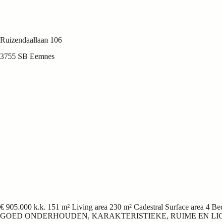
Back to Property List
Ruizendaallaan 106
3755 SB Eemnes
€ 905.000 k.k.
151 m² Living area
230 m² Cadestral Surface area
4 Be
GOED ONDERHOUDEN, KARAKTERISTIEKE, RUIME EN LICH