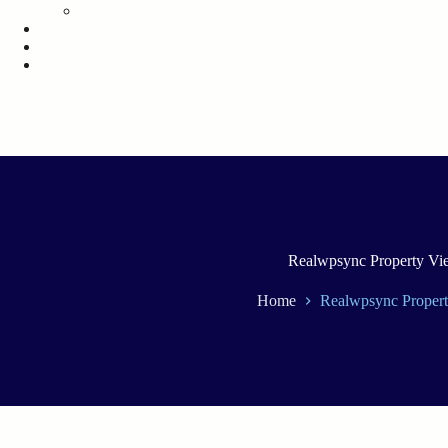
Verhuur
Over ons
Reviews
Contact
Realwpsync Property Vi
Home
Realwpsync Proper